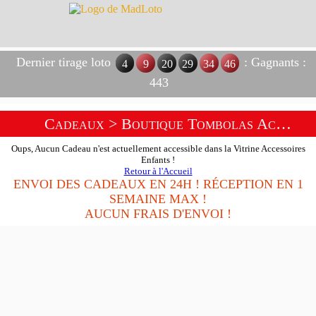
Dernier tirage loto
: Gagnants :
4
9
20
29
34
46
443
Cadeaux
> Boutique Tombolas Accessoires Enfants
Oups, Aucun Cadeau n'est actuellement accessible dans la Vitrine Accessoires
Enfants !
Retour à l'Accueil
ENVOI DES CADEAUX EN 24H ! RÉCEPTION EN 1
SEMAINE MAX !
AUCUN FRAIS D'ENVOI !