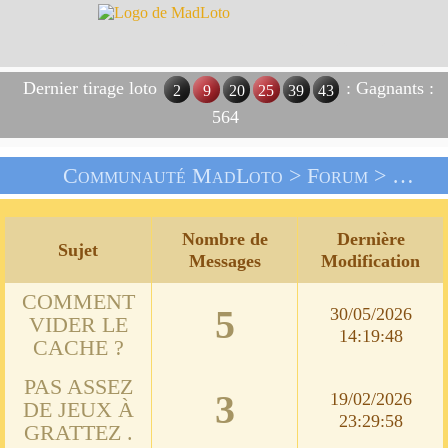
Dernier tirage loto
: Gagnants :
2
9
20
25
39
43
564
Communauté MadLoto >
Forum
> On Vous Informe
Nombre de
Dernière
Sujet
Messages
Modification
COMMENT
5
30/05/2026
VIDER LE
14:19:48
CACHE ?
PAS ASSEZ
3
19/02/2026
DE JEUX À
23:29:58
GRATTEZ .