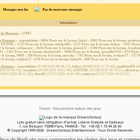
Messages non lus
Pas de nouveaux messages
Informations
de Messages
: 22903
s Posteurs
:
ragondelune
: 6864 Posts sur le forum,
fakirj
: 2802 Posts sur le forum,
paulett
LOUSTIC
: 2723 Posts sur le forum,
mistigri60
: 2155 Posts sur le forum,
bribar
: 1915 Posts
r le forum,
webmaster
: 1634 Posts sur le forum,
gisou123
: 1330 Posts sur le forum,
3couleu
31
: 1263 Posts sur le forum,
henriette64
: 1068 Posts sur le forum,
groseille3333
: 874 Posts
r le forum,
9999
: 798 Posts sur le forum,
moocky
: 793 Posts sur le forum,
evelyne77
: 737 P
r le forum,
trinitee75
: 670 Posts sur le forum,
baba20
: 668 Posts sur le forum
 Posteurs
:
ragondelune
(07/08/2026 06:46:27)
,
fakirj
(06/08/2026 17:55:48)
,
pauletted59
(06
2026 20:54:16)
,
3couleurs
(05/08/2026 19:01:09)
,
LOUSTIC
(01/08/2026 18:34:27)
,
silvasivae
30/07/2026 09:21:26)
,
elora82
(21/07/2026 14:42:40)
,
reneyves
(21/07/2026 10:29:52)
Forum - Discussions autour des jeux
Loto gratuit sans obligation d'achat, Loterie Gratuite et Cadeaux
7, rue Beaujon 75008 Paris, FRANCE - Tel : +33 (0) 1 75 44 26 50
© Copyright 1999-2026 - DreamCentury Entertainment - Tous Droits Réservés
Jeux de MadLoto pour comprendre les règles des jeux et commen