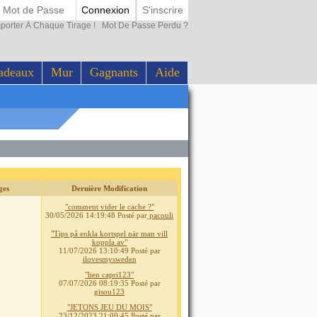
Connexion
S'inscrire
porter À Chaque Tirage !
Mot De Passe Perdu ?
adeaux
Mur
Gagnants
Aide
ges
Dernière Modification
"comment vider le cache ?"
30/05/2026 14:19:48
Posté par
pacouli
"Tips på enkla kortspel när man vill
koppla av"
11/07/2026 13:10:49
Posté par
ilovesmysweden
"lien capri123"
07/07/2026 08:19:35
Posté par
gisou123
"JETONS JEU DU MOIS"
23/12/2023 21:09:45
Posté par