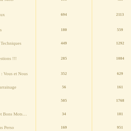
aux
694
2113
s
180
559
 Techniques
449
1292
tions !!!
285
1084
 : Vous et Nous
352
629
arrainage
56
161
505
1768
 et Bons Mots…
34
181
ns Perso
169
951