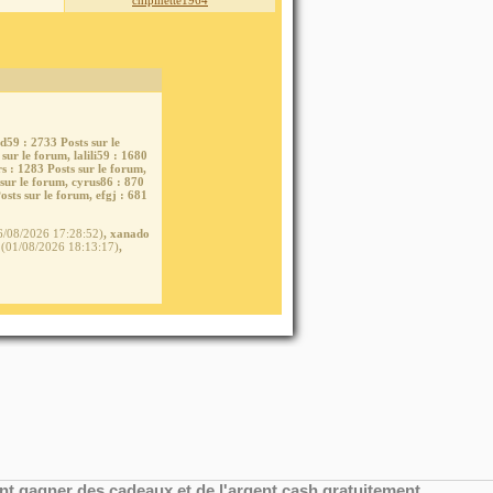
chipinette1964
ed59
: 2733 Posts sur le
 sur le forum,
lalili59
: 1680
rs
: 1283 Posts sur le forum,
 sur le forum,
cyrus86
: 870
osts sur le forum,
efgj
: 681
/08/2026 17:28:52)
,
xanado
(01/08/2026 18:13:17)
,
t gagner des cadeaux et de l'argent cash gratuitement.