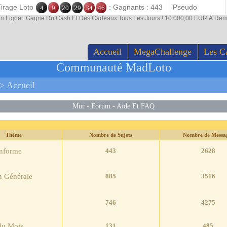
Tirage Loto
: Gagnants : 443
4
9
20
29
34
46
En Ligne : Gagne Du Cash Et Des Cadeaux Tous Les Jours ! 10 000,00 EUR À Rem
Accueil
MegaChallenge
Les C
Communauté MadLoto
> Accueil
Mur
-
Forum
-
Aide Et FAQ
Nombre de Sujets
Nombre de Messa
Informe
443
2628
n Générale
885
3516
746
4275
du Mois
131
485