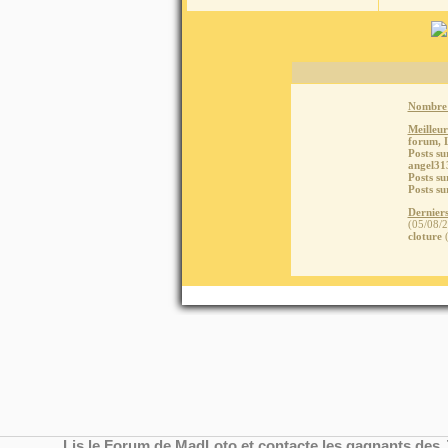
Nombre 
Meilleur
forum,
Posts su
angel31
Posts su
Posts su
Derniers
(05/08/
cloture
(
Lis le Forum de MadLoto et contacte les gagnants des 