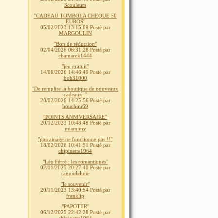
3couleurs
"CADEAU TOMBOLA CHEQUE 50
EUROS"
05/02/2023 13:15:09
Posté par
MARGOULIN
"Bon de réduction"
02/04/2026 06:31:28
Posté par
chamarck1444
"jeu gratuit"
14/06/2026 14:46:49
Posté par
bob31000
"De remplire la boutique de nouveaux
cadeaux ."
28/02/2026 14:25:56
Posté par
houchou69
"POINTS ANNIVERSAIRE"
20/12/2023 10:48:48
Posté par
miamimy
"parrainage ne fonctionne pas !!"
18/02/2026 10:41:51
Posté par
chipinette1964
"Léo Férré : les romantiques"
02/11/2025 20:27:40
Posté par
ragondelune
"le souvenir"
20/11/2023 13:40:54
Posté par
franklip
"PAPOTER"
06/12/2025 22:42:28
Posté par