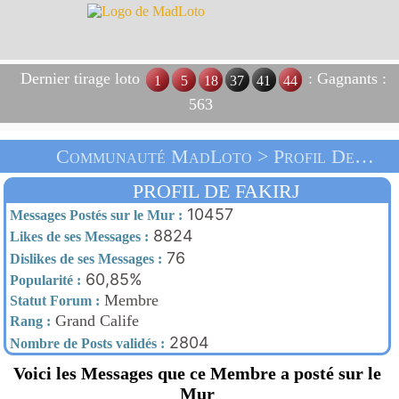
Dernier tirage loto
: Gagnants :
1
5
18
37
41
44
563
Communauté MadLoto > Profil De Fakirj > Accueil
PROFIL DE FAKIRJ
10457
Messages Postés sur le Mur :
8824
Likes de ses Messages :
76
Dislikes de ses Messages :
60,85%
Popularité :
Membre
Statut Forum :
Grand Calife
Rang :
2804
Nombre de Posts validés :
Voici les Messages que ce Membre a posté sur le
Mur