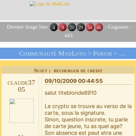
Dernier tirage loto
: Gagnants :
4
9
20
29
34
46
443
Communauté MadLoto >
Forum
>
Les C
Sujet : recherger de crédit
09/10/2009 00:44:55
claude37
05
salut titeblonde8910
Le crypto se trouve au verso de la
carte, sous la signature.
Sinon, question inscrete, tu parle
de carte jeune, tu as quel age?
Son absence est peut etre une