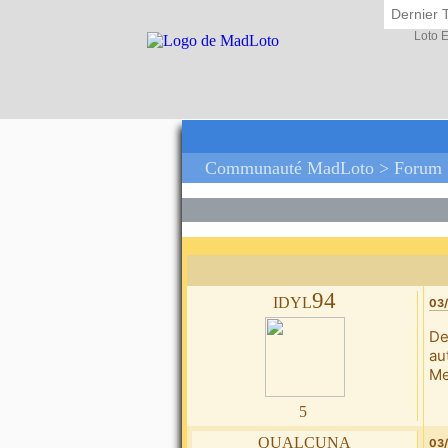
Dernier 
Loto 
Communauté MadLoto >
Forum
idyl94
03/
De
au
Me
5
qualcuna
03/