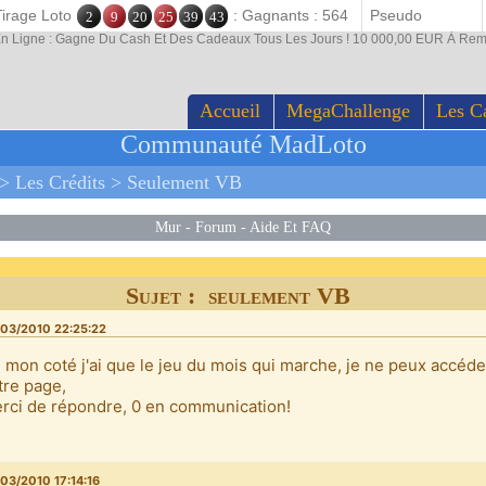
Tirage Loto
: Gagnants : 564
2
9
20
25
39
43
En Ligne : Gagne Du Cash Et Des Cadeaux Tous Les Jours ! 10 000,00 EUR À Rem
Accueil
MegaChallenge
Les C
Communauté MadLoto
>
Les Crédits
>
Seulement VB
Mur
-
Forum
-
Aide Et FAQ
Sujet : seulement VB
03/2010 22:25:22
 mon coté j'ai que le jeu du mois qui marche, je ne peux accéd
tre page,
rci de répondre, 0 en communication!
03/2010 17:14:16