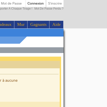
Connexion
S'inscrire
porter À Chaque Tirage !
Mot De Passe Perdu ?
adeaux
Mur
Gagnants
Aide
er à aucune