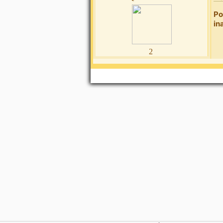
Po
in
2