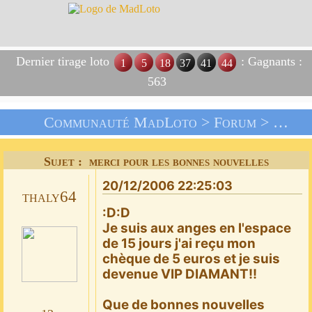
Dernier tirage loto
: Gagnants :
1
5
18
37
41
44
563
Communauté MadLoto >
Forum
>
Livre
Sujet : merci pour les bonnes nouvelles
20/12/2006 22:25:03
thaly64
:D:D
Je suis aux anges en l'espace
de 15 jours j'ai reçu mon
chèque de 5 euros et je suis
devenue VIP DIAMANT!!
Que de bonnes nouvelles