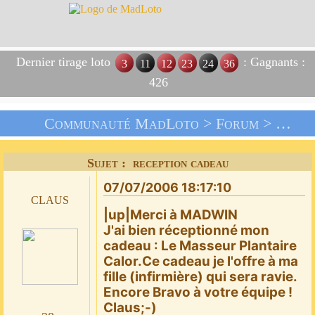
Dernier tirage loto
: Gagnants :
3
11
12
23
24
36
426
Communauté MadLoto >
Forum
>
Livre
Sujet : reception cadeau
07/07/2006 18:17:10
claus
|up|Merci à MADWIN
J'ai bien réceptionné mon
cadeau : Le Masseur Plantaire
Calor.Ce cadeau je l'offre à ma
fille (infirmière) qui sera ravie.
Encore Bravo à votre équipe !
Claus;-)